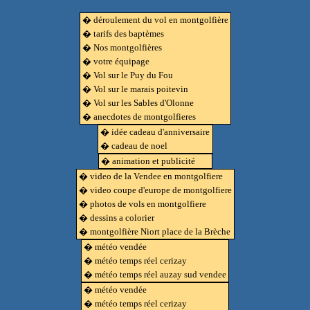
� déroulement du vol en montgolfière
� tarifs des baptèmes
� Nos montgolfières
� votre équipage
� Vol sur le Puy du Fou
� Vol sur le marais poitevin
� Vol sur les Sables d'Olonne
� anecdotes de montgolfieres
� idée cadeau d'anniversaire
� cadeau de noel
� animation et publicité
� video de la Vendee en montgolfiere
� video coupe d'europe de montgolfiere
� photos de vols en montgolfiere
� dessins a colorier
� montgolfière Niort place de la Brèche
� météo vendée
� météo temps réel cerizay
� météo temps réel auzay sud vendee
� météo vendée
� météo temps réel cerizay