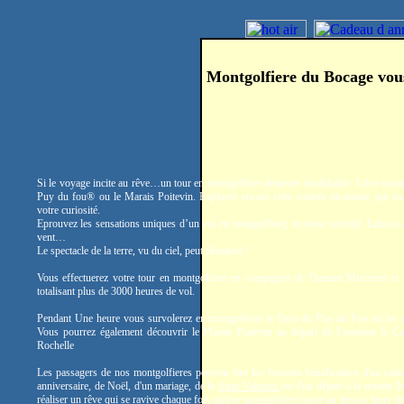
Montgolfiere du Bocage vou
Si le voyage incite au rêve…un tour en montgolfiere demeure inoubliable. Libre comm
Puy du fou® ou le Marais Poitevin. Explorez encore cette contrée inconnue, qui en 
votre curiosité.
Eprouvez les sensations uniques d’un vol en montgolfiere, en toute sécurité. Laissez-
vent…
Le spectacle de la terre, vu du ciel, peut démarrer !
Vous effectuerez votre tour en montgolfiere en compagnie de Damien Merceron et
totalisant plus de 3000 heures de vol.
Pendant Une heure vous survolerez en montgolfiere le Pays du Puy du Fou ou les a
Vous pourrez également découvrir le Marais Poitevin au départ de Fontenay le C
Rochelle
Les passagers de nos montgolfieres peuvent être les heureux bénéficiaires d'un cade
anniversaire, de Noël, d'un mariage, de la
Saint Valentin
ou d'un départ à la retraite.
réaliser un rêve qui se ravive chaque fois qu'une montgolfière passe au dessus leurs têt