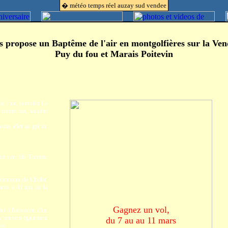
� météo temps réel auzay sud vendee
s propose un Baptême de l'air
en montgolfières sur la Ven
Puy du fou et Marais Poitevin
e l’air, survolez Le
contre bas, taquine
vous aller au gré du
 de son fils Thomas
lentours de Cholet.
omte à 45 mn de la
Gagnez un vol,
au à l'occasion d'un
Ils peuvent également
du 7 au au 11 mars
es.