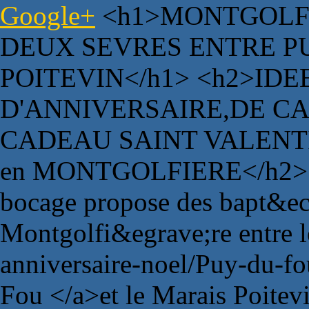
Google+
<h1>MONTGOLFI
DEUX SEVRES ENTRE P
POITEVIN</h1> <h2>ID
D'ANNIVERSAIRE,DE C
CADEAU SAINT VALENTI
en MONTGOLFIERE</h2> <
bocage propose des bapt&eci
Montgolfi&egrave;re entre 
anniversaire-noel/Puy-du-f
Fou </a>et le Marais Poitev