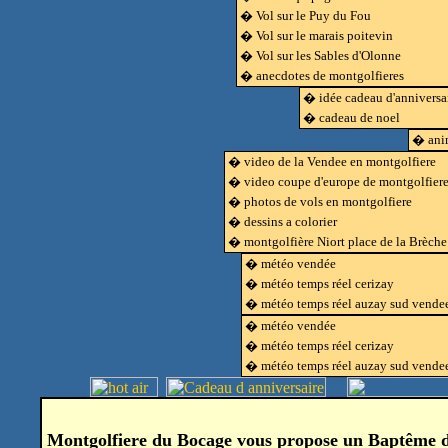
� Vol sur le Puy du Fou
� Vol sur le marais poitevin
� Vol sur les Sables d'Olonne
� anecdotes de montgolfieres
� idée cadeau d'anniversa
� cadeau de noel
� anim
� video de la Vendee en montgolfiere
� video coupe d'europe de montgolfier
� photos de vols en montgolfiere
� dessins a colorier
� montgolfière Niort place de la Brèche
� météo vendée
� météo temps réel cerizay
� météo temps réel auzay sud vende
� météo vendée
� météo temps réel cerizay
� météo temps réel auzay sud vende
Montgolfiere du Bocage vous propose un Baptême de