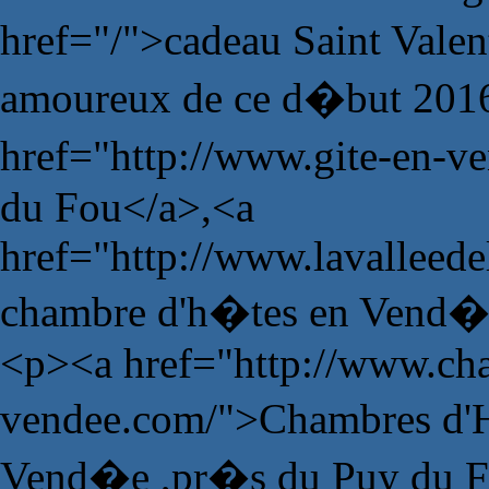
href="/">cadeau Saint Vale
amoureux de ce d�but 201
href="http://www.gite-en-v
du Fou</a>,<a
href="http://www.lavalleede
chambre d'h�tes en Vend�
<p><a href="http://www.ch
vendee.com/">Chambres d'H
Vend�e ,pr�s du Puy du 