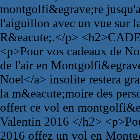
montgolfi&egrave;re jusqu'a
l'aiguillon avec un vue sur la
R&eacute;.</p> <h2>CAD
<p>Pour vos cadeaux de Noe
de l'air en Montgolfi&egrav
Noel</a> insolite restera g
la m&eacute;moire des pers
offert ce vol en montgolf
Valentin 2016 </h2> <p>Pou
2016 offez un vol en Montg