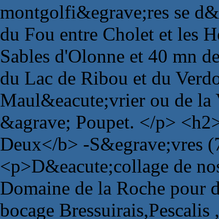
montgolfi&egrave;res se d&e
du Fou entre Cholet et les H
Sables d'Olonne et 40 mn de
du Lac de Ribou et du Verdo
Maul&eacute;vrier ou de la 
&agrave; Poupet. </p> <h2>
Deux</b> -S&egrave;vres (
<p>D&eacute;collage de no
Domaine de la Roche pour d
bocage Bressuirais,Pescalis