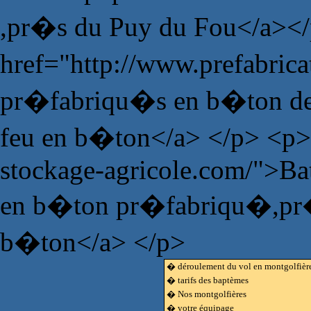
,pr�s du Puy du Fou</a><
href="http://www.prefabric
pr�fabriqu�s en b�ton de 
feu en b�ton</a> </p> <p>
stockage-agricole.com/">Bat
en b�ton pr�fabriqu�,pr�fa
b�ton</a> </p>
� déroulement du vol en montgolfièr
� tarifs des baptèmes
� Nos montgolfières
� votre équipage