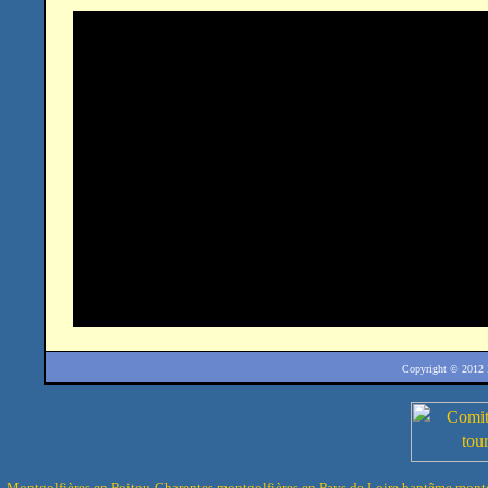
Copyright © 2012
Montgolfières en Poitou-Charentes
montgolfières en Pays de Loire
baptême montg