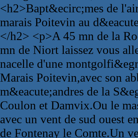
<h2>Bapt&ecirc;mes de l'air
marais Poitevin au d&eacute
</h2> <p>A 45 mn de la Roc
mn de Niort laissez vous all
nacelle d'une montgolfi&egr
Marais Poitevin,avec son abb
m&eacute;andres de la S&eg
Coulon et Damvix.Ou le mas
avec un vent de sud ouest e
de Fontenay le Comte.Un vent