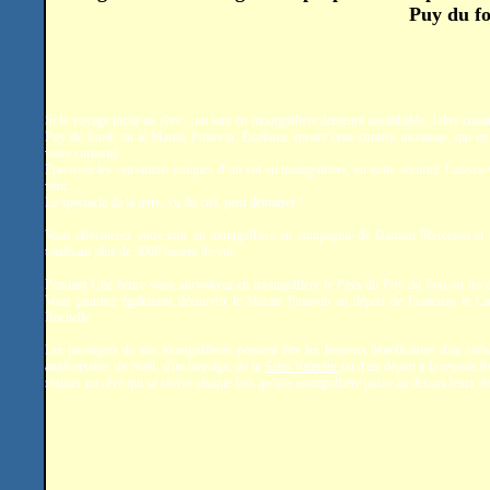
Puy du fo
Si le voyage incite au rêve…un tour en montgolfiere demeure inoubliable. Libre comm
Puy du fou® ou le Marais Poitevin. Explorez encore cette contrée inconnue, qui en 
votre curiosité.
Eprouvez les sensations uniques d’un vol en montgolfiere, en toute sécurité. Laissez-
vent…
Le spectacle de la terre, vu du ciel, peut démarrer !
Vous effectuerez votre tour en montgolfiere en compagnie de Damien Merceron et
totalisant plus de 3000 heures de vol.
Pendant Une heure vous survolerez en montgolfiere le Pays du Puy du Fou ou les a
Vous pourrez également découvrir le Marais Poitevin au départ de Fontenay le C
Rochelle
Les passagers de nos montgolfieres peuvent être les heureux bénéficiaires d'un cade
anniversaire, de Noël, d'un mariage, de la
Saint Valentin
ou d'un départ à la retraite.
réaliser un rêve qui se ravive chaque fois qu'une montgolfière passe au dessus leurs têt
.