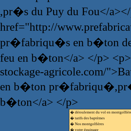
,pr�s du Puy du Fou</a><
href="http://www.prefabric
pr�fabriqu�s en b�ton de 
feu en b�ton</a> </p> <p>
stockage-agricole.com/">Bat
en b�ton pr�fabriqu�,pr�fa
b�ton</a> </p>
� déroulement du vol en montgolfièr
� tarifs des baptèmes
� Nos montgolfières
� votre équipage