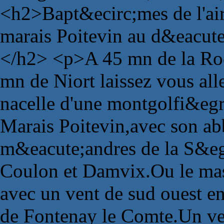
<h2>Bapt&ecirc;mes de l'air
marais Poitevin au d&eacute
</h2> <p>A 45 mn de la Roc
mn de Niort laissez vous all
nacelle d'une montgolfi&egr
Marais Poitevin,avec son abb
m&eacute;andres de la S&eg
Coulon et Damvix.Ou le mas
avec un vent de sud ouest e
de Fontenay le Comte.Un vent