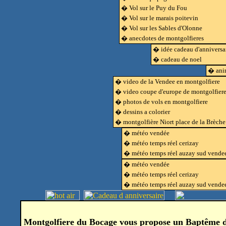
� Vol sur le Puy du Fou
� Vol sur le marais poitevin
� Vol sur les Sables d'Olonne
� anecdotes de montgolfieres
� idée cadeau d'anniversa
� cadeau de noel
� anim
� video de la Vendee en montgolfiere
� video coupe d'europe de montgolfier
� photos de vols en montgolfiere
� dessins a colorier
� montgolfière Niort place de la Brèche
� météo vendée
� météo temps réel cerizay
� météo temps réel auzay sud vende
� météo vendée
� météo temps réel cerizay
� météo temps réel auzay sud vende
Montgolfiere du Bocage vous propose un Baptême de