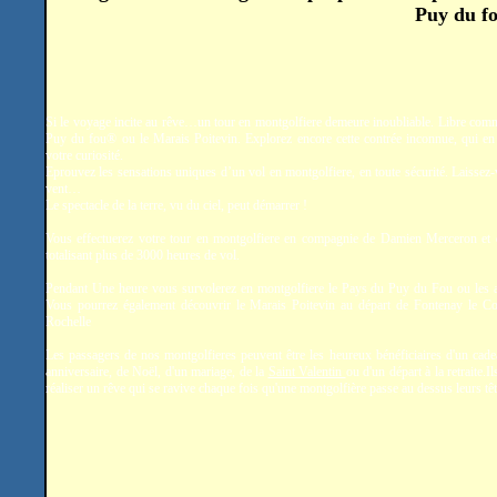
Puy du fo
Si le voyage incite au rêve…un tour en montgolfiere demeure inoubliable. Libre comm
Puy du fou® ou le Marais Poitevin. Explorez encore cette contrée inconnue, qui en 
votre curiosité.
Eprouvez les sensations uniques d’un vol en montgolfiere, en toute sécurité. Laissez-
vent…
Le spectacle de la terre, vu du ciel, peut démarrer !
Vous effectuerez votre tour en montgolfiere en compagnie de Damien Merceron et
totalisant plus de 3000 heures de vol.
Pendant Une heure vous survolerez en montgolfiere le Pays du Puy du Fou ou les a
Vous pourrez également découvrir le Marais Poitevin au départ de Fontenay le C
Rochelle
Les passagers de nos montgolfieres peuvent être les heureux bénéficiaires d'un cade
anniversaire, de Noël, d'un mariage, de la
Saint Valentin
ou d'un départ à la retraite.
réaliser un rêve qui se ravive chaque fois qu'une montgolfière passe au dessus leurs têt
.