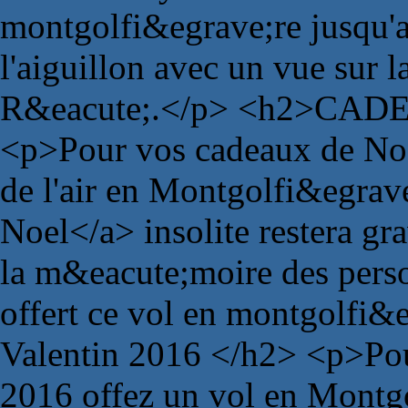
montgolfi&egrave;re jusqu'a
l'aiguillon avec un vue sur la
R&eacute;.</p> <h2>CAD
<p>Pour vos cadeaux de Noe
de l'air en Montgolfi&egrav
Noel</a> insolite restera g
la m&eacute;moire des pers
offert ce vol en montgolf
Valentin 2016 </h2> <p>Pou
2016 offez un vol en Montg