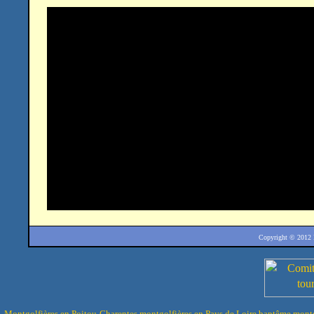
Copyright © 2012
Montgolfières en Poitou-Charentes
montgolfières en Pays de Loire
baptême montg