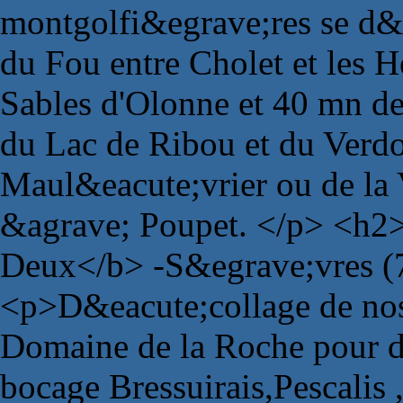
montgolfi&egrave;res se d&e
du Fou entre Cholet et les H
Sables d'Olonne et 40 mn de
du Lac de Ribou et du Verdo
Maul&eacute;vrier ou de la 
&agrave; Poupet. </p> <h2>
Deux</b> -S&egrave;vres (
<p>D&eacute;collage de no
Domaine de la Roche pour d
bocage Bressuirais,Pescalis