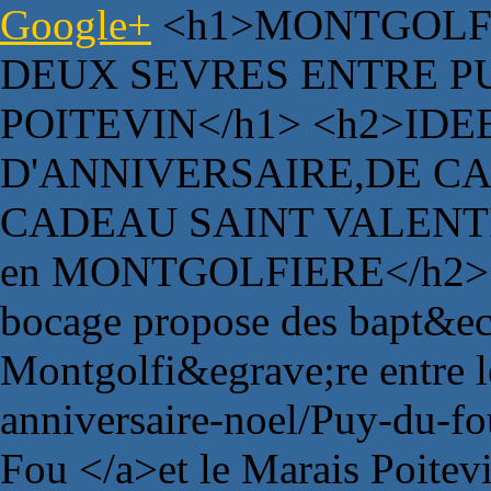
Google+
<h1>MONTGOLFI
DEUX SEVRES ENTRE P
POITEVIN</h1> <h2>ID
D'ANNIVERSAIRE,DE C
CADEAU SAINT VALENTI
en MONTGOLFIERE</h2> <
bocage propose des bapt&eci
Montgolfi&egrave;re entre 
anniversaire-noel/Puy-du-f
Fou </a>et le Marais Poitev