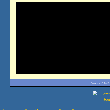
Copyright © 2012
Montgolfières en Poitou-Charentes
montgolfières en Pays de Loire
baptême montg