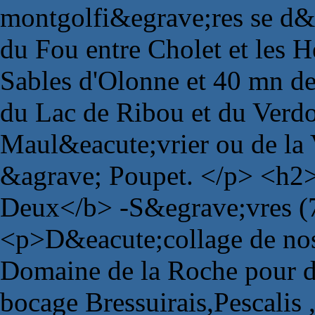
montgolfi&egrave;res se d&e
du Fou entre Cholet et les H
Sables d'Olonne et 40 mn de
du Lac de Ribou et du Verdo
Maul&eacute;vrier ou de la 
&agrave; Poupet. </p> <h2>
Deux</b> -S&egrave;vres (
<p>D&eacute;collage de no
Domaine de la Roche pour d
bocage Bressuirais,Pescalis