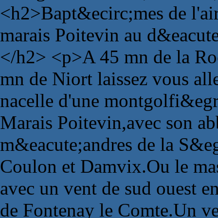
<h2>Bapt&ecirc;mes de l'air
marais Poitevin au d&eacute
</h2> <p>A 45 mn de la Roc
mn de Niort laissez vous all
nacelle d'une montgolfi&egr
Marais Poitevin,avec son abb
m&eacute;andres de la S&eg
Coulon et Damvix.Ou le mas
avec un vent de sud ouest e
de Fontenay le Comte.Un vent