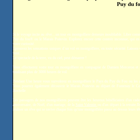
Puy du fo
Si le voyage incite au rêve…un tour en montgolfiere demeure inoubliable. Libre comm
Puy du fou® ou le Marais Poitevin. Explorez encore cette contrée inconnue, qui en 
votre curiosité.
Eprouvez les sensations uniques d’un vol en montgolfiere, en toute sécurité. Laissez-
vent…
Le spectacle de la terre, vu du ciel, peut démarrer !
Vous effectuerez votre tour en montgolfiere en compagnie de Damien Merceron et
totalisant plus de 3000 heures de vol.
Pendant Une heure vous survolerez en montgolfiere le Pays du Puy du Fou ou les a
Vous pourrez également découvrir le Marais Poitevin au départ de Fontenay le C
Rochelle
Les passagers de nos montgolfieres peuvent être les heureux bénéficiaires d'un cade
anniversaire, de Noël, d'un mariage, de la
Saint Valentin
ou d'un départ à la retraite.
réaliser un rêve qui se ravive chaque fois qu'une montgolfière passe au dessus leurs têt
.