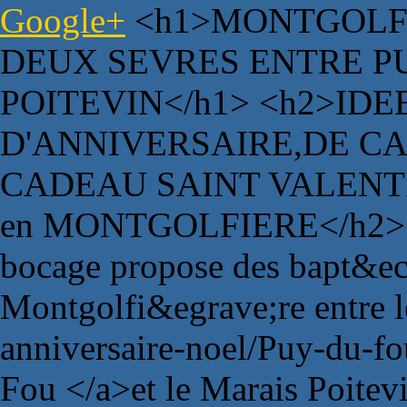
Google+
<h1>MONTGOLFI
DEUX SEVRES ENTRE P
POITEVIN</h1> <h2>ID
D'ANNIVERSAIRE,DE C
CADEAU SAINT VALENTI
en MONTGOLFIERE</h2> <
bocage propose des bapt&eci
Montgolfi&egrave;re entre 
anniversaire-noel/Puy-du-f
Fou </a>et le Marais Poitev