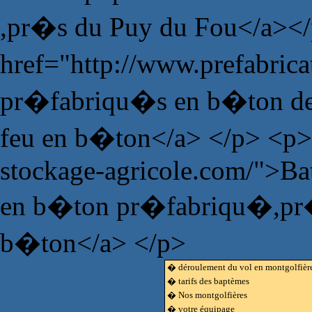
,pr�s du Puy du Fou</a><
href="http://www.prefabric
pr�fabriqu�s en b�ton de 
feu en b�ton</a> </p> <p>
stockage-agricole.com/">Bat
en b�ton pr�fabriqu�,pr�fa
b�ton</a> </p>
� déroulement du vol en montgolfièr
� tarifs des baptèmes
� Nos montgolfières
� votre équipage