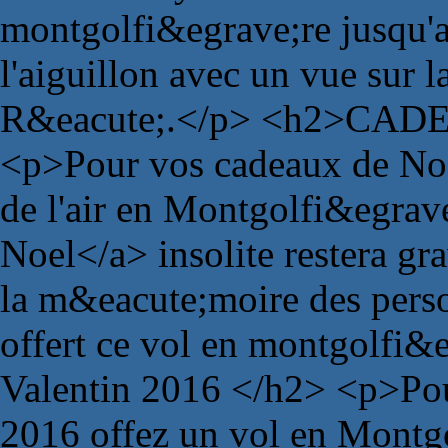
montgolfi&egrave;re jusqu'a
l'aiguillon avec un vue sur la
R&eacute;.</p> <h2>CAD
<p>Pour vos cadeaux de Noe
de l'air en Montgolfi&egrav
Noel</a> insolite restera g
la m&eacute;moire des pers
offert ce vol en montgolf
Valentin 2016 </h2> <p>Pou
2016 offez un vol en Montg