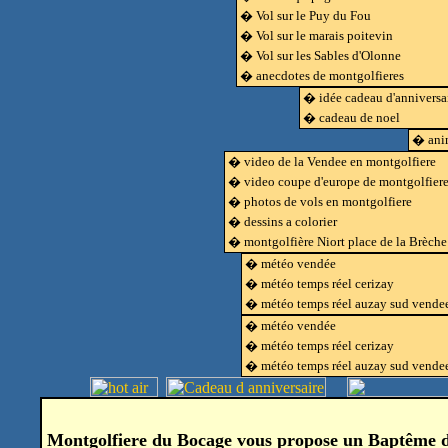
� Vol sur le Puy du Fou
� Vol sur le marais poitevin
� Vol sur les Sables d'Olonne
� anecdotes de montgolfieres
� idée cadeau d'anniversa
� cadeau de noel
� anim
� video de la Vendee en montgolfiere
� video coupe d'europe de montgolfier
� photos de vols en montgolfiere
� dessins a colorier
� montgolfière Niort place de la Brèche
� météo vendée
� météo temps réel cerizay
� météo temps réel auzay sud vende
� météo vendée
� météo temps réel cerizay
� météo temps réel auzay sud vende
Montgolfiere du Bocage vous propose un Baptême de