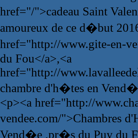
href="/">cadeau Saint Vale
amoureux de ce d�but 201
href="http://www.gite-en-v
du Fou</a>,<a
href="http://www.lavalleede
chambre d'h�tes en Vend�
<p><a href="http://www.ch
vendee.com/">Chambres d'H
Vend�e ,pr�s du Puy du 