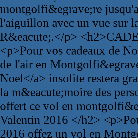
montgolfi&egrave;re jusqu'a
l'aiguillon avec un vue sur la
R&eacute;.</p> <h2>CAD
<p>Pour vos cadeaux de Noe
de l'air en Montgolfi&egrav
Noel</a> insolite restera g
la m&eacute;moire des pers
offert ce vol en montgolf
Valentin 2016 </h2> <p>Pou
2016 offez un vol en Montg