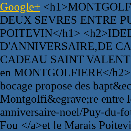
Google+
<h1>MONTGOLFI
DEUX SEVRES ENTRE P
POITEVIN</h1> <h2>ID
D'ANNIVERSAIRE,DE C
CADEAU SAINT VALENTI
en MONTGOLFIERE</h2> <
bocage propose des bapt&eci
Montgolfi&egrave;re entre 
anniversaire-noel/Puy-du-f
Fou </a>et le Marais Poitev