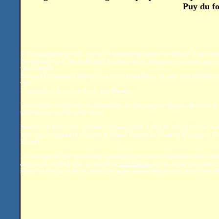
Puy du fo
Si le voyage incite au rêve…un tour en montgolfiere demeure inoubliable. Libre comm
Puy du fou® ou le Marais Poitevin. Explorez encore cette contrée inconnue, qui en 
votre curiosité.
Eprouvez les sensations uniques d’un vol en montgolfiere, en toute sécurité. Laissez-
vent…
Le spectacle de la terre, vu du ciel, peut démarrer !
Vous effectuerez votre tour en montgolfiere en compagnie de Damien Merceron et
totalisant plus de 3000 heures de vol.
Pendant Une heure vous survolerez en montgolfiere le Pays du Puy du Fou ou les a
Vous pourrez également découvrir le Marais Poitevin au départ de Fontenay le C
Rochelle
Les passagers de nos montgolfieres peuvent être les heureux bénéficiaires d'un cade
anniversaire, de Noël, d'un mariage, de la
Saint Valentin
ou d'un départ à la retraite.
réaliser un rêve qui se ravive chaque fois qu'une montgolfière passe au dessus leurs têt
.