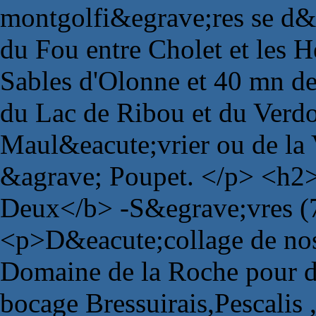
montgolfi&egrave;res se d&e
du Fou entre Cholet et les H
Sables d'Olonne et 40 mn de
du Lac de Ribou et du Verdo
Maul&eacute;vrier ou de la 
&agrave; Poupet. </p> <h2>
Deux</b> -S&egrave;vres (
<p>D&eacute;collage de no
Domaine de la Roche pour d
bocage Bressuirais,Pescalis