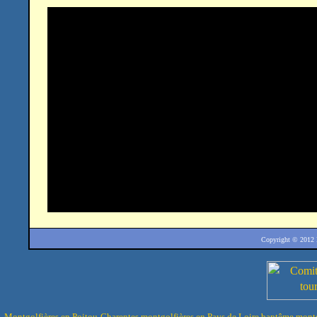
Copyright © 2012
Montgolfières en Poitou-Charentes
montgolfières en Pays de Loire
baptême montg