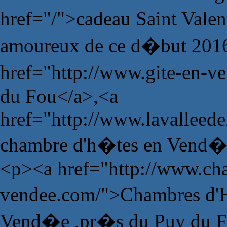
href="/">cadeau Saint Vale
amoureux de ce d�but 201
href="http://www.gite-en-v
du Fou</a>,<a
href="http://www.lavalleede
chambre d'h�tes en Vend�
<p><a href="http://www.ch
vendee.com/">Chambres d'H
Vend�e ,pr�s du Puy du 