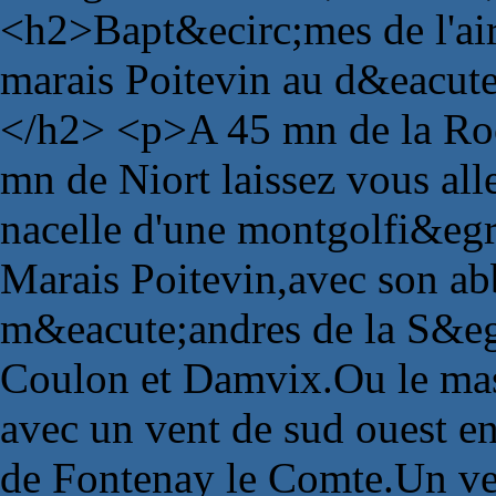
<h2>Bapt&ecirc;mes de l'air
marais Poitevin au d&eacute
</h2> <p>A 45 mn de la Roc
mn de Niort laissez vous all
nacelle d'une montgolfi&egr
Marais Poitevin,avec son abb
m&eacute;andres de la S&eg
Coulon et Damvix.Ou le mas
avec un vent de sud ouest e
de Fontenay le Comte.Un vent