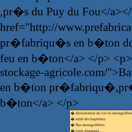
,pr�s du Puy du Fou</a><
href="http://www.prefabric
pr�fabriqu�s en b�ton de 
feu en b�ton</a> </p> <p>
stockage-agricole.com/">Bat
en b�ton pr�fabriqu�,pr�fa
b�ton</a> </p>
� déroulement du vol en montgolfièr
� tarifs des baptèmes
� Nos montgolfières
� votre équipage