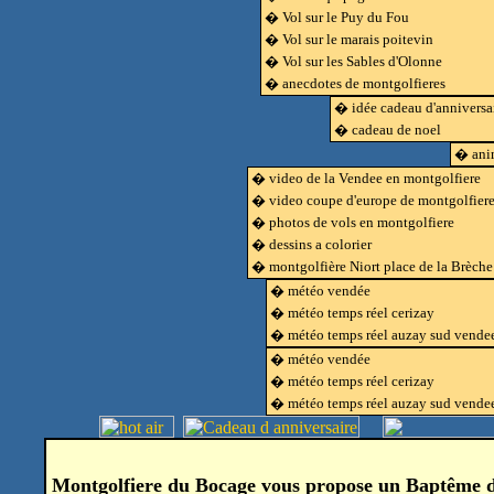
� Vol sur le Puy du Fou
� Vol sur le marais poitevin
� Vol sur les Sables d'Olonne
� anecdotes de montgolfieres
� idée cadeau d'anniversa
� cadeau de noel
� anim
� video de la Vendee en montgolfiere
� video coupe d'europe de montgolfier
� photos de vols en montgolfiere
� dessins a colorier
� montgolfière Niort place de la Brèche
� météo vendée
� météo temps réel cerizay
� météo temps réel auzay sud vende
� météo vendée
� météo temps réel cerizay
� météo temps réel auzay sud vende
Montgolfiere du Bocage vous propose un Baptême de