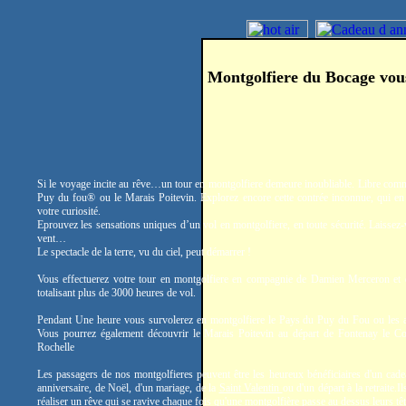
Montgolfiere du Bocage vou
Si le voyage incite au rêve…un tour en montgolfiere demeure inoubliable. Libre comm
Puy du fou® ou le Marais Poitevin. Explorez encore cette contrée inconnue, qui en 
votre curiosité.
Eprouvez les sensations uniques d’un vol en montgolfiere, en toute sécurité. Laissez-
vent…
Le spectacle de la terre, vu du ciel, peut démarrer !
Vous effectuerez votre tour en montgolfiere en compagnie de Damien Merceron et
totalisant plus de 3000 heures de vol.
Pendant Une heure vous survolerez en montgolfiere le Pays du Puy du Fou ou les a
Vous pourrez également découvrir le Marais Poitevin au départ de Fontenay le C
Rochelle
Les passagers de nos montgolfieres peuvent être les heureux bénéficiaires d'un cade
anniversaire, de Noël, d'un mariage, de la
Saint Valentin
ou d'un départ à la retraite.
réaliser un rêve qui se ravive chaque fois qu'une montgolfière passe au dessus leurs têt