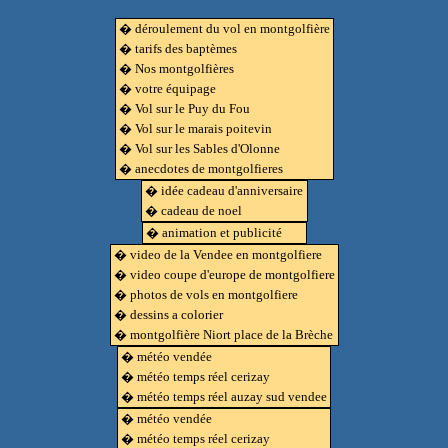
� déroulement du vol en montgolfière
� tarifs des baptèmes
� Nos montgolfières
� votre équipage
� Vol sur le Puy du Fou
� Vol sur le marais poitevin
� Vol sur les Sables d'Olonne
� anecdotes de montgolfieres
� idée cadeau d'anniversaire
� cadeau de noel
� animation et publicité
� video de la Vendee en montgolfiere
� video coupe d'europe de montgolfiere
� photos de vols en montgolfiere
� dessins a colorier
� montgolfière Niort place de la Brèche
� météo vendée
� météo temps réel cerizay
� météo temps réel auzay sud vendee
� météo vendée
� météo temps réel cerizay