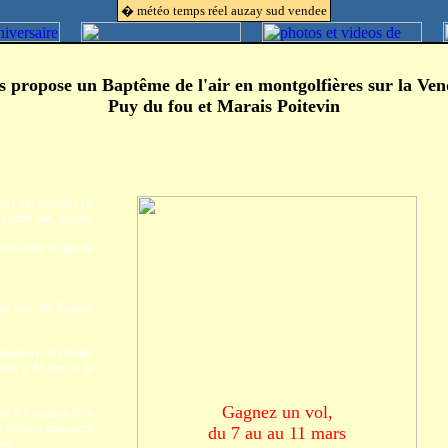
� météo temps réel auzay sud vendee
s propose un Baptême de l'air
en montgolfières sur la Ven
Puy du fou et Marais Poitevin
e l’air, survolez Le
contre bas, taquine
vous aller au gré du
 de son fils Thomas
lentours de Cholet.
omte à 45 mn de la
Gagnez un vol,
au à l'occasion d'un
Ils peuvent également
du 7 au au 11 mars
es.