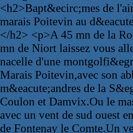
<h2>Bapt&ecirc;mes de l'air
marais Poitevin au d&eacute
</h2> <p>A 45 mn de la Roc
mn de Niort laissez vous all
nacelle d'une montgolfi&egr
Marais Poitevin,avec son abb
m&eacute;andres de la S&eg
Coulon et Damvix.Ou le mas
avec un vent de sud ouest e
de Fontenay le Comte.Un vent