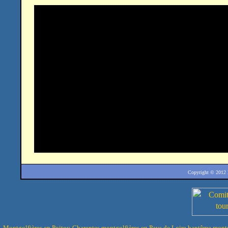
Copyright © 2012
Montgolfières en Poitou-Charentes
montgolfières en Pays de Loire
baptême montg