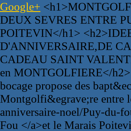
Google+
<h1>MONTGOLFI
DEUX SEVRES ENTRE P
POITEVIN</h1> <h2>ID
D'ANNIVERSAIRE,DE C
CADEAU SAINT VALENTI
en MONTGOLFIERE</h2> <
bocage propose des bapt&eci
Montgolfi&egrave;re entre 
anniversaire-noel/Puy-du-f
Fou </a>et le Marais Poitev