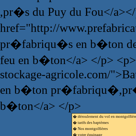
,pr�s du Puy du Fou</a><
href="http://www.prefabric
pr�fabriqu�s en b�ton de 
feu en b�ton</a> </p> <p>
stockage-agricole.com/">Bat
en b�ton pr�fabriqu�,pr�fa
b�ton</a> </p>
� déroulement du vol en montgolfièr
� tarifs des baptèmes
� Nos montgolfières
� votre équipage