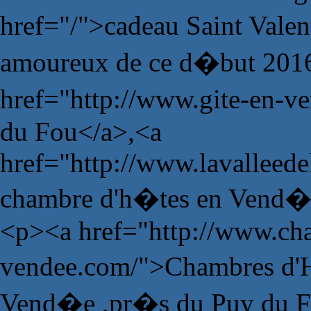
href="/">cadeau Saint Vale
amoureux de ce d�but 201
href="http://www.gite-en-v
du Fou</a>,<a
href="http://www.lavalleede
chambre d'h�tes en Vend�
<p><a href="http://www.ch
vendee.com/">Chambres d'H
Vend�e ,pr�s du Puy du 