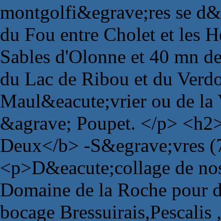
montgolfi&egrave;res se d&e
du Fou entre Cholet et les H
Sables d'Olonne et 40 mn de
du Lac de Ribou et du Verdo
Maul&eacute;vrier ou de la 
&agrave; Poupet. </p> <h2>
Deux</b> -S&egrave;vres (
<p>D&eacute;collage de no
Domaine de la Roche pour d
bocage Bressuirais,Pescalis