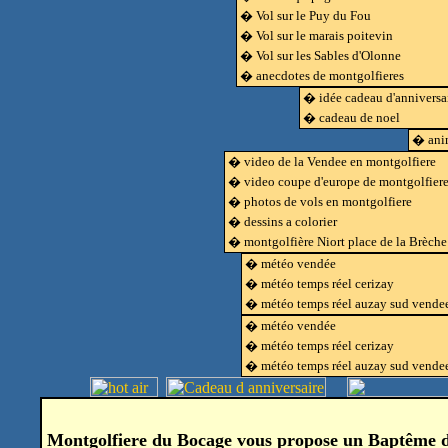
� Vol sur le Puy du Fou
� Vol sur le marais poitevin
� Vol sur les Sables d'Olonne
� anecdotes de montgolfieres
� idée cadeau d'anniversa
� cadeau de noel
� anim
� video de la Vendee en montgolfiere
� video coupe d'europe de montgolfier
� photos de vols en montgolfiere
� dessins a colorier
� montgolfière Niort place de la Brèche
� météo vendée
� météo temps réel cerizay
� météo temps réel auzay sud vende
� météo vendée
� météo temps réel cerizay
� météo temps réel auzay sud vende
Montgolfiere du Bocage vous propose un Baptême de