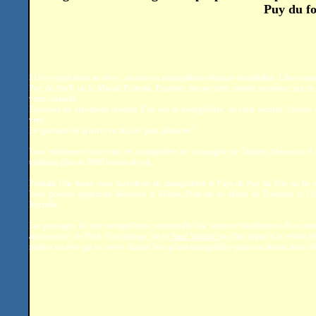
Puy du fo
Si le voyage incite au rêve…un tour en montgolfiere demeure inoubliable. Libre comm
Puy du fou® ou le Marais Poitevin. Explorez encore cette contrée inconnue, qui en 
votre curiosité.
Eprouvez les sensations uniques d’un vol en montgolfiere, en toute sécurité. Laissez-
vent…
Le spectacle de la terre, vu du ciel, peut démarrer !
Vous effectuerez votre tour en montgolfiere en compagnie de Damien Merceron et
totalisant plus de 3000 heures de vol.
Pendant Une heure vous survolerez en montgolfiere le Pays du Puy du Fou ou les a
Vous pourrez également découvrir le Marais Poitevin au départ de Fontenay le C
Rochelle
Les passagers de nos montgolfieres peuvent être les heureux bénéficiaires d'un cade
anniversaire, de Noël, d'un mariage, de la
Saint Valentin
ou d'un départ à la retraite.
réaliser un rêve qui se ravive chaque fois qu'une montgolfière passe au dessus leurs têt
.