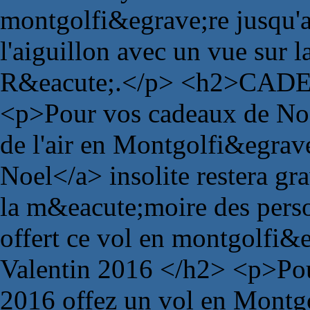
montgolfi&egrave;re jusqu'a
l'aiguillon avec un vue sur la
R&eacute;.</p> <h2>CAD
<p>Pour vos cadeaux de Noe
de l'air en Montgolfi&egrav
Noel</a> insolite restera g
la m&eacute;moire des pers
offert ce vol en montgolf
Valentin 2016 </h2> <p>Pou
2016 offez un vol en Montg