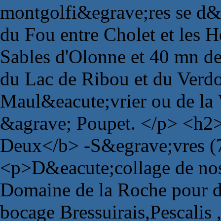
montgolfi&egrave;res se d&e
du Fou entre Cholet et les H
Sables d'Olonne et 40 mn de
du Lac de Ribou et du Verdo
Maul&eacute;vrier ou de la 
&agrave; Poupet. </p> <h2>
Deux</b> -S&egrave;vres (
<p>D&eacute;collage de no
Domaine de la Roche pour d
bocage Bressuirais,Pescalis