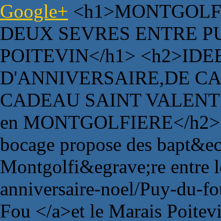
Google+
<h1>MONTGOLFI
DEUX SEVRES ENTRE P
POITEVIN</h1> <h2>ID
D'ANNIVERSAIRE,DE C
CADEAU SAINT VALENTI
en MONTGOLFIERE</h2> <
bocage propose des bapt&eci
Montgolfi&egrave;re entre 
anniversaire-noel/Puy-du-f
Fou </a>et le Marais Poitev