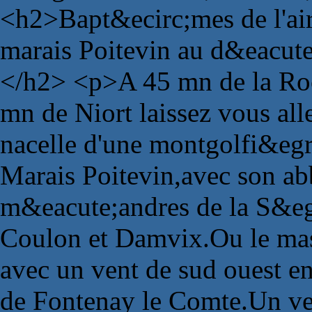
<h2>Bapt&ecirc;mes de l'air
marais Poitevin au d&eacute
</h2> <p>A 45 mn de la Roc
mn de Niort laissez vous all
nacelle d'une montgolfi&egr
Marais Poitevin,avec son abb
m&eacute;andres de la S&eg
Coulon et Damvix.Ou le mas
avec un vent de sud ouest e
de Fontenay le Comte.Un vent