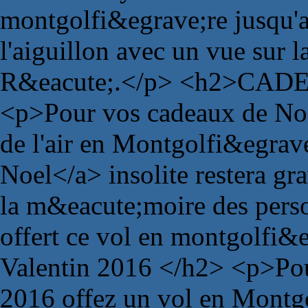
montgolfi&egrave;re jusqu'a
l'aiguillon avec un vue sur la
R&eacute;.</p> <h2>CAD
<p>Pour vos cadeaux de Noe
de l'air en Montgolfi&egrav
Noel</a> insolite restera g
la m&eacute;moire des pers
offert ce vol en montgolf
Valentin 2016 </h2> <p>Pou
2016 offez un vol en Montg