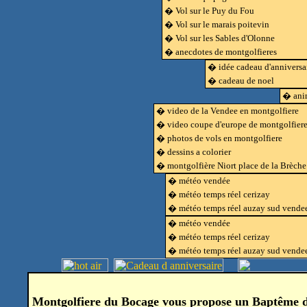
� Vol sur le Puy du Fou
� Vol sur le marais poitevin
� Vol sur les Sables d'Olonne
� anecdotes de montgolfieres
� idée cadeau d'anniversa
� cadeau de noel
� anim
� video de la Vendee en montgolfiere
� video coupe d'europe de montgolfier
� photos de vols en montgolfiere
� dessins a colorier
� montgolfière Niort place de la Brèche
� météo vendée
� météo temps réel cerizay
� météo temps réel auzay sud vende
� météo vendée
� météo temps réel cerizay
� météo temps réel auzay sud vende
Montgolfiere du Bocage vous propose un Baptême de