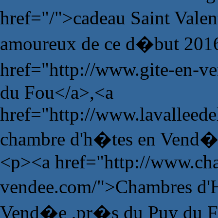
href="/">cadeau Saint Vale
amoureux de ce d�but 201
href="http://www.gite-en-v
du Fou</a>,<a
href="http://www.lavalleede
chambre d'h�tes en Vend�
<p><a href="http://www.ch
vendee.com/">Chambres d'H
Vend�e ,pr�s du Puy du 