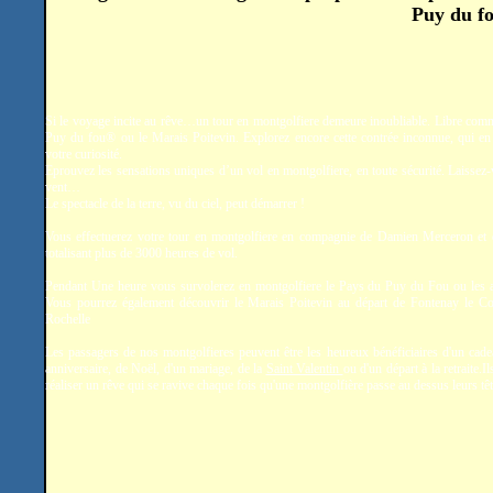
Puy du fo
Si le voyage incite au rêve…un tour en montgolfiere demeure inoubliable. Libre comm
Puy du fou® ou le Marais Poitevin. Explorez encore cette contrée inconnue, qui en 
votre curiosité.
Eprouvez les sensations uniques d’un vol en montgolfiere, en toute sécurité. Laissez-
vent…
Le spectacle de la terre, vu du ciel, peut démarrer !
Vous effectuerez votre tour en montgolfiere en compagnie de Damien Merceron et
totalisant plus de 3000 heures de vol.
Pendant Une heure vous survolerez en montgolfiere le Pays du Puy du Fou ou les a
Vous pourrez également découvrir le Marais Poitevin au départ de Fontenay le C
Rochelle
Les passagers de nos montgolfieres peuvent être les heureux bénéficiaires d'un cade
anniversaire, de Noël, d'un mariage, de la
Saint Valentin
ou d'un départ à la retraite.
réaliser un rêve qui se ravive chaque fois qu'une montgolfière passe au dessus leurs têt
.