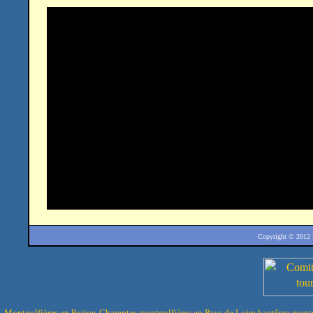
Copyright © 2012
Montgolfières en Poitou-Charentes
montgolfières en Pays de Loire
baptême montg