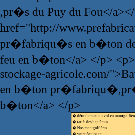
,pr�s du Puy du Fou</a><
href="http://www.prefabric
pr�fabriqu�s en b�ton de 
feu en b�ton</a> </p> <p>
stockage-agricole.com/">Bat
en b�ton pr�fabriqu�,pr�fa
b�ton</a> </p>
� déroulement du vol en montgolfièr
� tarifs des baptèmes
� Nos montgolfières
� votre équipage