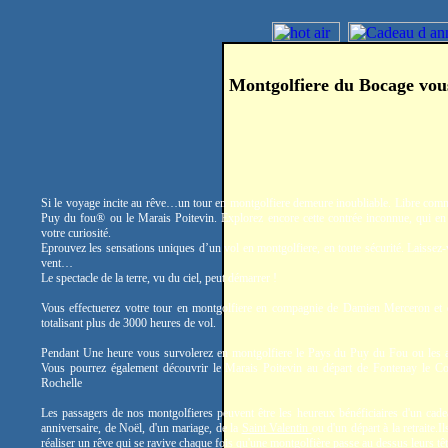
Montgolfiere du Bocage vou
Si le voyage incite au rêve…un tour en montgolfiere demeure inoubliable. Libre comm
Puy du fou® ou le Marais Poitevin. Explorez encore cette contrée inconnue, qui en 
votre curiosité.
Eprouvez les sensations uniques d’un vol en montgolfiere, en toute sécurité. Laissez-
vent…
Le spectacle de la terre, vu du ciel, peut démarrer !
Vous effectuerez votre tour en montgolfiere en compagnie de Damien Merceron et
totalisant plus de 3000 heures de vol.
Pendant Une heure vous survolerez en montgolfiere le Pays du Puy du Fou ou les a
Vous pourrez également découvrir le Marais Poitevin au départ de Fontenay le C
Rochelle
Les passagers de nos montgolfieres peuvent être les heureux bénéficiaires d'un cade
anniversaire, de Noël, d'un mariage, de la
Saint Valentin
ou d'un départ à la retraite.
réaliser un rêve qui se ravive chaque fois qu'une montgolfière passe au dessus leurs têt