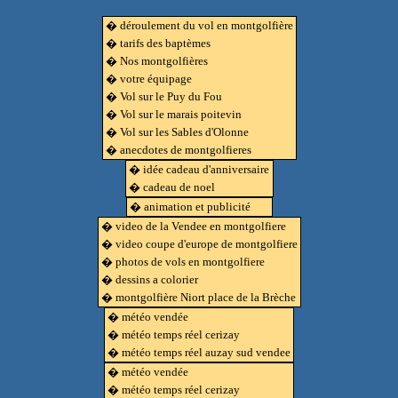
� déroulement du vol en montgolfière
� tarifs des baptèmes
� Nos montgolfières
� votre équipage
� Vol sur le Puy du Fou
� Vol sur le marais poitevin
� Vol sur les Sables d'Olonne
� anecdotes de montgolfieres
� idée cadeau d'anniversaire
� cadeau de noel
� animation et publicité
� video de la Vendee en montgolfiere
� video coupe d'europe de montgolfiere
� photos de vols en montgolfiere
� dessins a colorier
� montgolfière Niort place de la Brèche
� météo vendée
� météo temps réel cerizay
� météo temps réel auzay sud vendee
� météo vendée
� météo temps réel cerizay