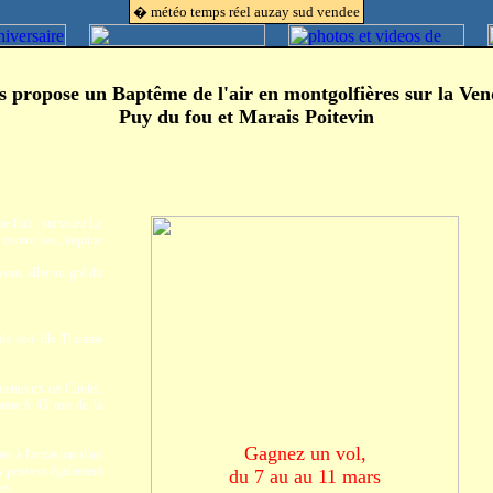
� météo temps réel auzay sud vendee
s propose un Baptême de l'air
en montgolfières sur la Ven
Puy du fou et Marais Poitevin
e l’air, survolez Le
contre bas, taquine
vous aller au gré du
 de son fils Thomas
lentours de Cholet.
omte à 45 mn de la
Gagnez un vol,
au à l'occasion d'un
Ils peuvent également
du 7 au au 11 mars
es.