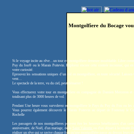
Montgolfiere du Bocage vou
Si le voyage incite au rêve…un tour en montgolfiere demeure inoubliable. Libre comm
Puy du fou® ou le Marais Poitevin. Explorez encore cette contrée inconnue, qui en 
votre curiosité.
Eprouvez les sensations uniques d’un vol en montgolfiere, en toute sécurité. Laissez-
vent…
Le spectacle de la terre, vu du ciel, peut démarrer !
Vous effectuerez votre tour en montgolfiere en compagnie de Damien Merceron et
totalisant plus de 3000 heures de vol.
Pendant Une heure vous survolerez en montgolfiere le Pays du Puy du Fou ou les a
Vous pourrez également découvrir le Marais Poitevin au départ de Fontenay le C
Rochelle
Les passagers de nos montgolfieres peuvent être les heureux bénéficiaires d'un cade
anniversaire, de Noël, d'un mariage, de la
Saint Valentin
ou d'un départ à la retraite.
réaliser un rêve qui se ravive chaque fois qu'une montgolfière passe au dessus leurs têt