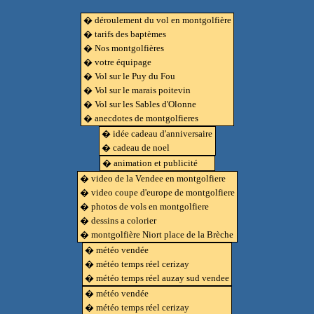
� déroulement du vol en montgolfière
� tarifs des baptèmes
� Nos montgolfières
� votre équipage
� Vol sur le Puy du Fou
� Vol sur le marais poitevin
� Vol sur les Sables d'Olonne
� anecdotes de montgolfieres
� idée cadeau d'anniversaire
� cadeau de noel
� animation et publicité
� video de la Vendee en montgolfiere
� video coupe d'europe de montgolfiere
� photos de vols en montgolfiere
� dessins a colorier
� montgolfière Niort place de la Brèche
� météo vendée
� météo temps réel cerizay
� météo temps réel auzay sud vendee
� météo vendée
� météo temps réel cerizay