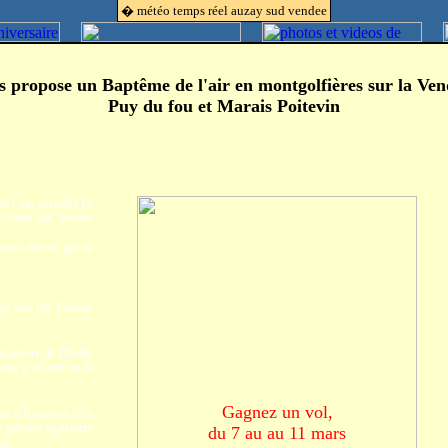
� météo temps réel auzay sud vendee
s propose un Baptême de l'air
en montgolfières sur la Ven
Puy du fou et Marais Poitevin
e l’air, survolez Le
contre bas, taquine
vous aller au gré du
 de son fils Thomas
lentours de Cholet.
omte à 45 mn de la
Gagnez un vol,
au à l'occasion d'un
Ils peuvent également
du 7 au au 11 mars
es.