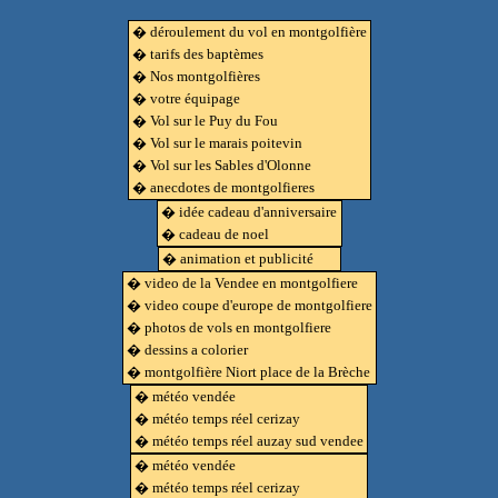
� déroulement du vol en montgolfière
� tarifs des baptèmes
� Nos montgolfières
� votre équipage
� Vol sur le Puy du Fou
� Vol sur le marais poitevin
� Vol sur les Sables d'Olonne
� anecdotes de montgolfieres
� idée cadeau d'anniversaire
� cadeau de noel
� animation et publicité
� video de la Vendee en montgolfiere
� video coupe d'europe de montgolfiere
� photos de vols en montgolfiere
� dessins a colorier
� montgolfière Niort place de la Brèche
� météo vendée
� météo temps réel cerizay
� météo temps réel auzay sud vendee
� météo vendée
� météo temps réel cerizay