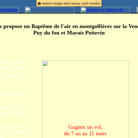
� météo temps réel auzay sud vendee
s propose un Baptême de l'air
en montgolfières sur la Ven
Puy du fou et Marais Poitevin
e l’air, survolez Le
contre bas, taquine
vous aller au gré du
 de son fils Thomas
lentours de Cholet.
omte à 45 mn de la
Gagnez un vol,
au à l'occasion d'un
Ils peuvent également
du 7 au au 11 mars
es.