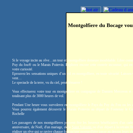
Montgolfiere du Bocage vou
Si le voyage incite au rêve…un tour en montgolfiere demeure inoubliable. Libre comm
Puy du fou® ou le Marais Poitevin. Explorez encore cette contrée inconnue, qui en 
votre curiosité.
Eprouvez les sensations uniques d’un vol en montgolfiere, en toute sécurité. Laissez-
vent…
Le spectacle de la terre, vu du ciel, peut démarrer !
Vous effectuerez votre tour en montgolfiere en compagnie de Damien Merceron et
totalisant plus de 3000 heures de vol.
Pendant Une heure vous survolerez en montgolfiere le Pays du Puy du Fou ou les a
Vous pourrez également découvrir le Marais Poitevin au départ de Fontenay le C
Rochelle
Les passagers de nos montgolfieres peuvent être les heureux bénéficiaires d'un cade
anniversaire, de Noël, d'un mariage, de la
Saint Valentin
ou d'un départ à la retraite.
réaliser un rêve qui se ravive chaque fois qu'une montgolfière passe au dessus leurs têt