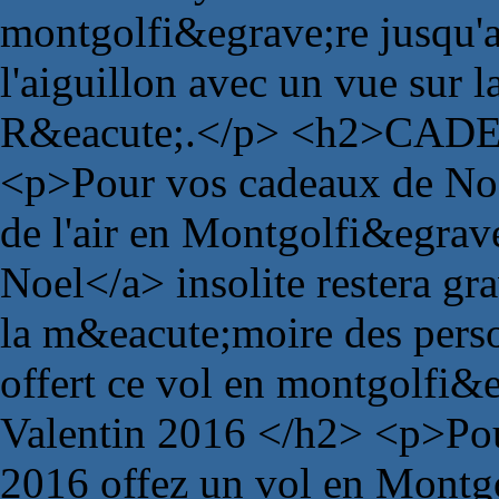
montgolfi&egrave;re jusqu'a
l'aiguillon avec un vue sur la
R&eacute;.</p> <h2>CAD
<p>Pour vos cadeaux de Noe
de l'air en Montgolfi&egrav
Noel</a> insolite restera g
la m&eacute;moire des pers
offert ce vol en montgolf
Valentin 2016 </h2> <p>Pou
2016 offez un vol en Montg