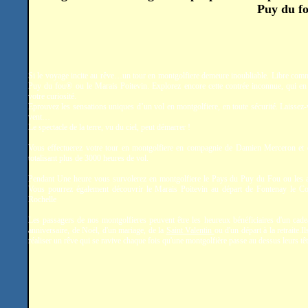
Puy du fo
Si le voyage incite au rêve…un tour en montgolfiere demeure inoubliable. Libre comm
Puy du fou® ou le Marais Poitevin. Explorez encore cette contrée inconnue, qui en 
votre curiosité.
Eprouvez les sensations uniques d’un vol en montgolfiere, en toute sécurité. Laissez-
vent…
Le spectacle de la terre, vu du ciel, peut démarrer !
Vous effectuerez votre tour en montgolfiere en compagnie de Damien Merceron et
totalisant plus de 3000 heures de vol.
Pendant Une heure vous survolerez en montgolfiere le Pays du Puy du Fou ou les a
Vous pourrez également découvrir le Marais Poitevin au départ de Fontenay le C
Rochelle
Les passagers de nos montgolfieres peuvent être les heureux bénéficiaires d'un cade
anniversaire, de Noël, d'un mariage, de la
Saint Valentin
ou d'un départ à la retraite.
réaliser un rêve qui se ravive chaque fois qu'une montgolfière passe au dessus leurs têt
.