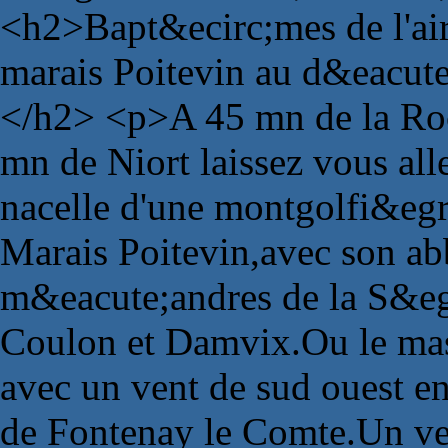
<h2>Bapt&ecirc;mes de l'air
marais Poitevin au d&eacute
</h2> <p>A 45 mn de la Roc
mn de Niort laissez vous all
nacelle d'une montgolfi&egr
Marais Poitevin,avec son abb
m&eacute;andres de la S&eg
Coulon et Damvix.Ou le mas
avec un vent de sud ouest e
de Fontenay le Comte.Un vent