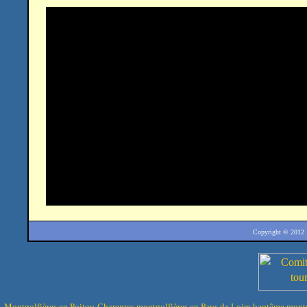
Copyright © 2012
Montgolfières en Poitou-Charentes
montgolfières en Pays de Loire
baptême montg