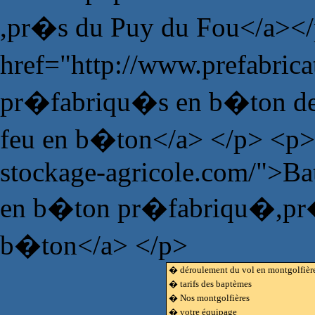
,pr�s du Puy du Fou</a><
href="http://www.prefabric
pr�fabriqu�s en b�ton de 
feu en b�ton</a> </p> <p>
stockage-agricole.com/">Bat
en b�ton pr�fabriqu�,pr�fa
b�ton</a> </p>
� déroulement du vol en montgolfièr
� tarifs des baptèmes
� Nos montgolfières
� votre équipage