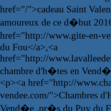
href="/">cadeau Saint Vale
amoureux de ce d�but 201
href="http://www.gite-en-v
du Fou</a>,<a
href="http://www.lavalleede
chambre d'h�tes en Vend�
<p><a href="http://www.ch
vendee.com/">Chambres d'H
Vend�e ,pr�s du Puy du 