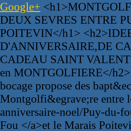
Google+
<h1>MONTGOLFI
DEUX SEVRES ENTRE P
POITEVIN</h1> <h2>ID
D'ANNIVERSAIRE,DE C
CADEAU SAINT VALENTI
en MONTGOLFIERE</h2> <
bocage propose des bapt&eci
Montgolfi&egrave;re entre 
anniversaire-noel/Puy-du-f
Fou </a>et le Marais Poitev