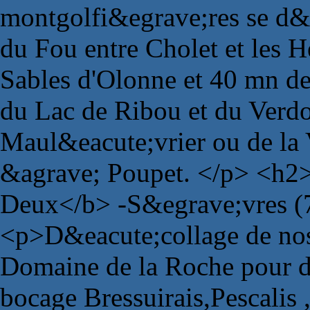
montgolfi&egrave;res se d&e
du Fou entre Cholet et les H
Sables d'Olonne et 40 mn de
du Lac de Ribou et du Verdo
Maul&eacute;vrier ou de la 
&agrave; Poupet. </p> <h2>
Deux</b> -S&egrave;vres (
<p>D&eacute;collage de no
Domaine de la Roche pour d
bocage Bressuirais,Pescalis