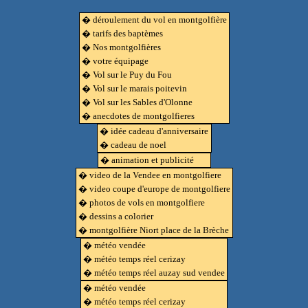
� déroulement du vol en montgolfière
� tarifs des baptèmes
� Nos montgolfières
� votre équipage
� Vol sur le Puy du Fou
� Vol sur le marais poitevin
� Vol sur les Sables d'Olonne
� anecdotes de montgolfieres
� idée cadeau d'anniversaire
� cadeau de noel
� animation et publicité
� video de la Vendee en montgolfiere
� video coupe d'europe de montgolfiere
� photos de vols en montgolfiere
� dessins a colorier
� montgolfière Niort place de la Brèche
� météo vendée
� météo temps réel cerizay
� météo temps réel auzay sud vendee
� météo vendée
� météo temps réel cerizay