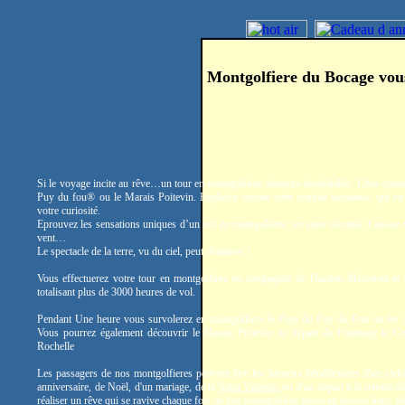
Montgolfiere du Bocage vou
Si le voyage incite au rêve…un tour en montgolfiere demeure inoubliable. Libre comm
Puy du fou® ou le Marais Poitevin. Explorez encore cette contrée inconnue, qui en 
votre curiosité.
Eprouvez les sensations uniques d’un vol en montgolfiere, en toute sécurité. Laissez-
vent…
Le spectacle de la terre, vu du ciel, peut démarrer !
Vous effectuerez votre tour en montgolfiere en compagnie de Damien Merceron et
totalisant plus de 3000 heures de vol.
Pendant Une heure vous survolerez en montgolfiere le Pays du Puy du Fou ou les a
Vous pourrez également découvrir le Marais Poitevin au départ de Fontenay le C
Rochelle
Les passagers de nos montgolfieres peuvent être les heureux bénéficiaires d'un cade
anniversaire, de Noël, d'un mariage, de la
Saint Valentin
ou d'un départ à la retraite.
réaliser un rêve qui se ravive chaque fois qu'une montgolfière passe au dessus leurs têt