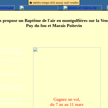
� météo temps réel auzay sud vendee
s propose un Baptême de l'air
en montgolfières sur la Ven
Puy du fou et Marais Poitevin
e l’air, survolez Le
contre bas, taquine
vous aller au gré du
 de son fils Thomas
lentours de Cholet.
omte à 45 mn de la
Gagnez un vol,
au à l'occasion d'un
Ils peuvent également
du 7 au au 11 mars
es.