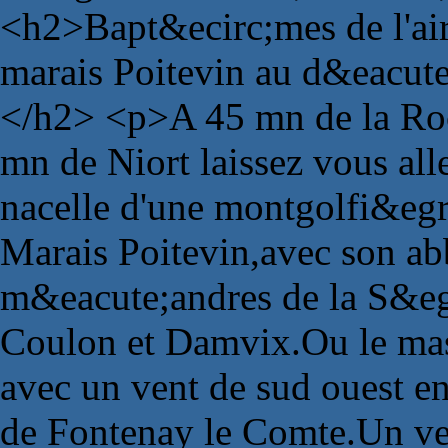
<h2>Bapt&ecirc;mes de l'air
marais Poitevin au d&eacute
</h2> <p>A 45 mn de la Roc
mn de Niort laissez vous all
nacelle d'une montgolfi&egr
Marais Poitevin,avec son abb
m&eacute;andres de la S&eg
Coulon et Damvix.Ou le mas
avec un vent de sud ouest e
de Fontenay le Comte.Un vent