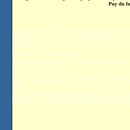
Puy du fo
Si le voyage incite au rêve…un tour en montgolfiere demeure inoubliable. Libre comm
Puy du fou® ou le Marais Poitevin. Explorez encore cette contrée inconnue, qui en 
votre curiosité.
Eprouvez les sensations uniques d’un vol en montgolfiere, en toute sécurité. Laissez-
vent…
Le spectacle de la terre, vu du ciel, peut démarrer !
Vous effectuerez votre tour en montgolfiere en compagnie de Damien Merceron et
totalisant plus de 3000 heures de vol.
Pendant Une heure vous survolerez en montgolfiere le Pays du Puy du Fou ou les a
Vous pourrez également découvrir le Marais Poitevin au départ de Fontenay le C
Rochelle
Les passagers de nos montgolfieres peuvent être les heureux bénéficiaires d'un cade
anniversaire, de Noël, d'un mariage, de la
Saint Valentin
ou d'un départ à la retraite.
réaliser un rêve qui se ravive chaque fois qu'une montgolfière passe au dessus leurs têt
.