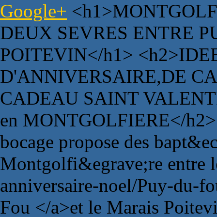
Google+
<h1>MONTGOLFI
DEUX SEVRES ENTRE P
POITEVIN</h1> <h2>ID
D'ANNIVERSAIRE,DE C
CADEAU SAINT VALENTI
en MONTGOLFIERE</h2> <
bocage propose des bapt&eci
Montgolfi&egrave;re entre 
anniversaire-noel/Puy-du-f
Fou </a>et le Marais Poitev