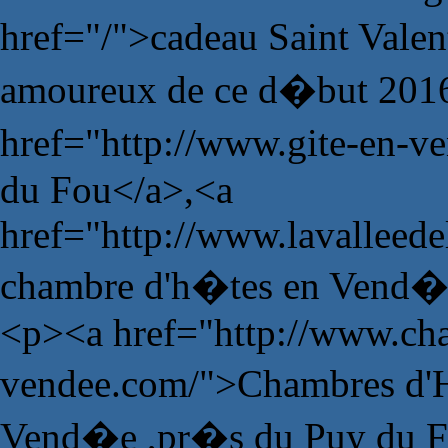
href="/">cadeau Saint Vale
amoureux de ce d�but 201
href="http://www.gite-en-v
du Fou</a>,<a
href="http://www.lavalleede
chambre d'h�tes en Vend�
<p><a href="http://www.ch
vendee.com/">Chambres d'H
Vend�e ,pr�s du Puy du 