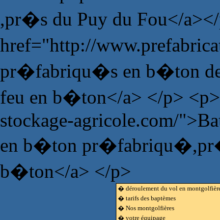
,pr�s du Puy du Fou</a><
href="http://www.prefabric
pr�fabriqu�s en b�ton de 
feu en b�ton</a> </p> <p>
stockage-agricole.com/">Bat
en b�ton pr�fabriqu�,pr�fa
b�ton</a> </p>
� déroulement du vol en montgolfièr
� tarifs des baptèmes
� Nos montgolfières
� votre équipage