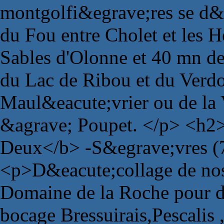
montgolfi&egrave;res se d&e
du Fou entre Cholet et les H
Sables d'Olonne et 40 mn de
du Lac de Ribou et du Verdo
Maul&eacute;vrier ou de la 
&agrave; Poupet. </p> <h2>
Deux</b> -S&egrave;vres (
<p>D&eacute;collage de no
Domaine de la Roche pour d
bocage Bressuirais,Pescalis