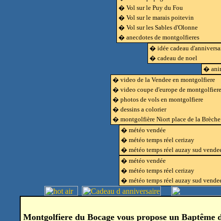
� Vol sur le Puy du Fou
� Vol sur le marais poitevin
� Vol sur les Sables d'Olonne
� anecdotes de montgolfieres
� idée cadeau d'anniversa
� cadeau de noel
� anim
� video de la Vendee en montgolfiere
� video coupe d'europe de montgolfier
� photos de vols en montgolfiere
� dessins a colorier
� montgolfière Niort place de la Brèche
� météo vendée
� météo temps réel cerizay
� météo temps réel auzay sud vende
� météo vendée
� météo temps réel cerizay
� météo temps réel auzay sud vende
Montgolfiere du Bocage vous propose un Baptême de