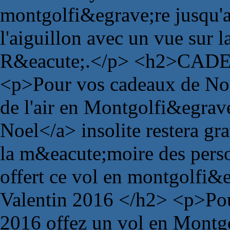
montgolfi&egrave;re jusqu'a
l'aiguillon avec un vue sur la
R&eacute;.</p> <h2>CAD
<p>Pour vos cadeaux de Noe
de l'air en Montgolfi&egrav
Noel</a> insolite restera g
la m&eacute;moire des pers
offert ce vol en montgolf
Valentin 2016 </h2> <p>Pou
2016 offez un vol en Montg