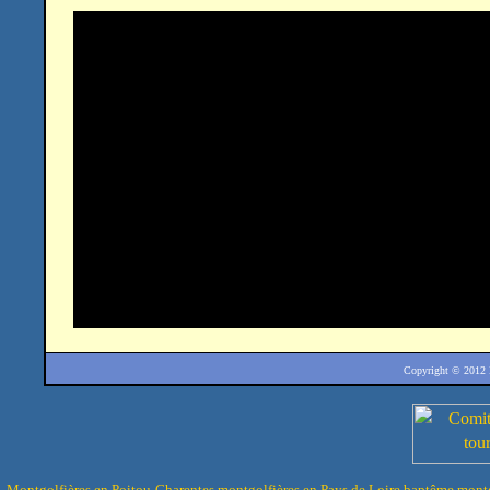
Copyright © 2012
Montgolfières en Poitou-Charentes
montgolfières en Pays de Loire
baptême montg