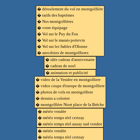
� déroulement du vol en montgolfière
� tarifs des baptèmes
� Nos montgolfières
� votre équipage
� Vol sur le Puy du Fou
� Vol sur le marais poitevin
� Vol sur les Sables d'Olonne
� anecdotes de montgolfieres
� idée cadeau d'anniversaire
� cadeau de noel
� animation et publicité
� video de la Vendee en montgolfiere
� video coupe d'europe de montgolfiere
� photos de vols en montgolfiere
� dessins a colorier
� montgolfière Niort place de la Brèche
� météo vendée
� météo temps réel cerizay
� météo temps réel auzay sud vendee
� météo vendée
� météo temps réel cerizay