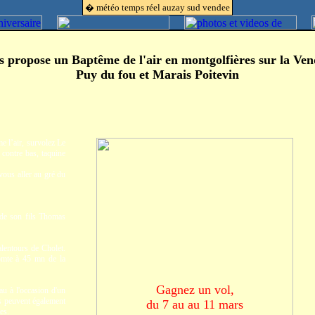
� météo temps réel auzay sud vendee
s propose un Baptême de l'air
en montgolfières sur la Ven
Puy du fou et Marais Poitevin
e l’air, survolez Le
contre bas, taquine
vous aller au gré du
 de son fils Thomas
lentours de Cholet.
omte à 45 mn de la
Gagnez un vol,
au à l'occasion d'un
Ils peuvent également
du 7 au au 11 mars
es.