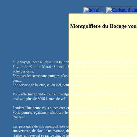
Montgolfiere du Bocage vou
Si le voyage incite au rêve…un tour en montgolfiere demeure inoubliable. Libre comm
Puy du fou® ou le Marais Poitevin. Explorez encore cette contrée inconnue, qui en 
votre curiosité.
Eprouvez les sensations uniques d’un vol en montgolfiere, en toute sécurité. Laissez-
vent…
Le spectacle de la terre, vu du ciel, peut démarrer !
Vous effectuerez votre tour en montgolfiere en compagnie de Damien Merceron et
totalisant plus de 3000 heures de vol.
Pendant Une heure vous survolerez en montgolfiere le Pays du Puy du Fou ou les a
Vous pourrez également découvrir le Marais Poitevin au départ de Fontenay le C
Rochelle
Les passagers de nos montgolfieres peuvent être les heureux bénéficiaires d'un cade
anniversaire, de Noël, d'un mariage, de la
Saint Valentin
ou d'un départ à la retraite.
réaliser un rêve qui se ravive chaque fois qu'une montgolfière passe au dessus leurs têt